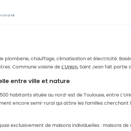
ectricité
de plomberie, chauffage, climatisation et électricité. Bas
astres. Commune voisine de
L’Union
, Saint Jean fait partie
le entre ville et nature
00 habitants située au nord-est de Toulouse, entre L’Uni
ent encore semi-rural qui attire les familles cherchant 
asi exclusivement de maisons individuelles : maisons de v