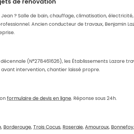
jets de rénovation
an ? Salle de bain, chauffage, climatisation, électricité, 
l professionnel. Ancien conducteur de travaux, Benjamin L
eprise.
le décennale (N°278461626), les Établissements Lazare tra
s avant intervention, chantier laissé propre.
mon
formulaire de devis en ligne
. Réponse sous 24h.
e
,
Borderouge
,
Trois Cocus
,
Roseraie
,
Amouroux
,
Bonnefoy