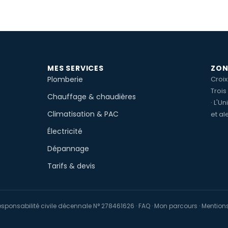
MES SERVICES
ZON
Plomberie
Croi
Troi
Chauffage & chaudières
·
L'Un
Climatisation & PAC
et al
Électricité
Dépannage
Tarifs & devis
esponsabilité civile décennale N° 278461626 ·
FAQ
·
Mon parcours
·
Mentions