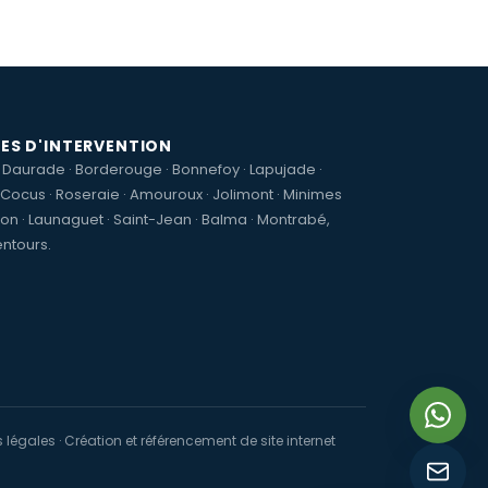
ES D'INTERVENTION
x Daurade
·
Borderouge
·
Bonnefoy
·
Lapujade
·
s Cocus
·
Roseraie
·
Amouroux
·
Jolimont
·
Minimes
ion
·
Launaguet
·
Saint-Jean
·
Balma
·
Montrabé
,
entours.
 légales
· Création et référencement de site internet