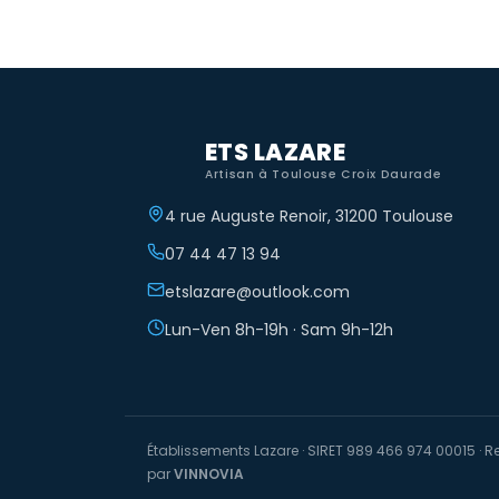
ETS LAZARE
Artisan à Toulouse Croix Daurade
4 rue Auguste Renoir, 31200 Toulouse
07 44 47 13 94
etslazare@outlook.com
Lun-Ven 8h-19h · Sam 9h-12h
Établissements Lazare · SIRET 989 466 974 00015 · R
par
VINNOVIA